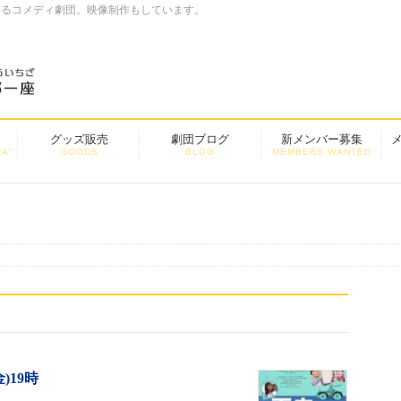
するコメディ劇団。映像制作もしています。
グッズ販売
劇団ブログ
新メンバー募集
A”
GOODS
BLOG
MEMBERS WANTED
)19時