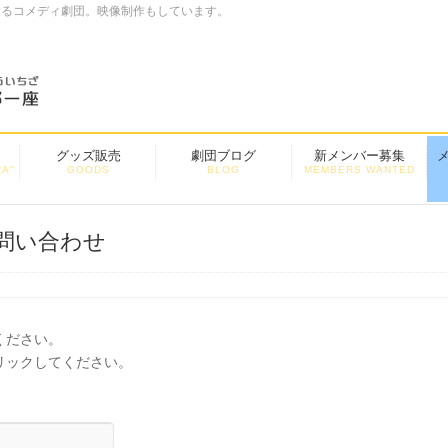
するコメディ劇団。映像制作もしています。
グッズ販売
劇団ブログ
新メンバー募集
A”
GOODS
BLOG
MEMBERS WANTED
問い合わせ
ください。
リックしてください。