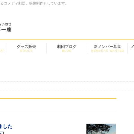
するコメディ劇団。映像制作もしています。
グッズ販売
劇団ブログ
新メンバー募集
A”
GOODS
BLOG
MEMBERS WANTED
ました