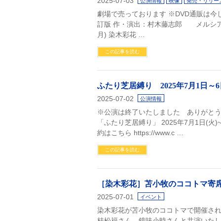
2025-07-03
公演情報
映像
発売・リリー
劇場で売っております ※DVD通販は今
訂版 作・演出：村木藤志郎 メルシアーク
月) 染木彩花 …
この記事を読む
ふたり芝居縛り 2025年7月1日～6
2025-07-02
公演情報
※公演は終了いたしました ありがとうご
「ふたり芝居縛り」 2025年7月1日(火
約はこちら https://www.c …
この記事を読む
［染木彩花］苫小牧のココトマ寄
2025-07-01
イベント
染木彩花が苫小牧のココトマで開催さ
桂松福さん、鏡味小時さんと共演いたします。 