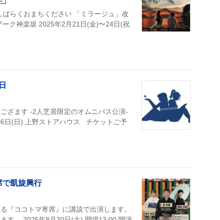
ス
しばらくおまちください 「ミラージュ」改
神楽坂 2025年2月21日(金)〜24日(祝
日
ざます -2人芝居限定のオムニバス公演-
)~6日(日) 上野ストアハウス チケットご予
席で凱旋興行
れる『ココトマ寄席』に講談で出演します。
2025年8月30日(土) 開場13:00 開演