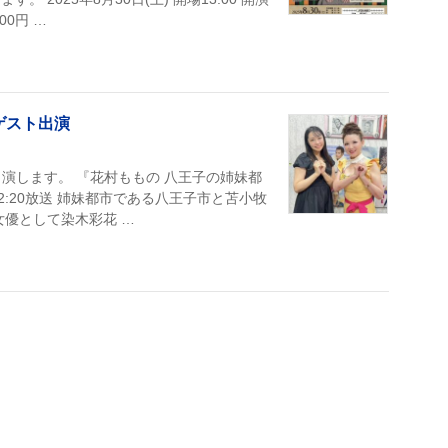
00円 …
ゲスト出演
演します。 『花村ももの 八王子の姉妹都
12:20放送 姉妹都市である八王子市と苫小牧
女優として染木彩花 …