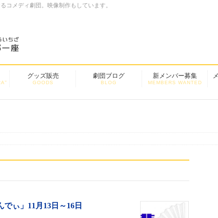
するコメディ劇団。映像制作もしています。
グッズ販売
劇団ブログ
新メンバー募集
A”
GOODS
BLOG
MEMBERS WANTED
んでぃ」11月13日～16日