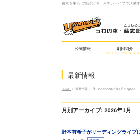
東京を中心に舞台公演・お笑いライブで活動
公演情報
劇団紹介
ABOUT”UWANOSOR
最新情報
HOME
»
最新情報
»
月: <span>2026年1月</span>
月別アーカイブ: 2026年1月
野本有希子がリーディングライブに出演