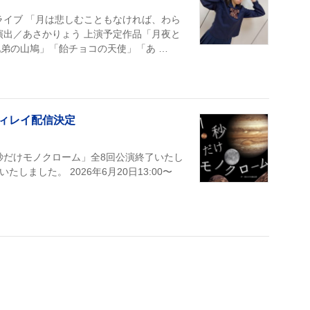
ライブ 「月は悲しむこともなければ、わら
演出／あさかりょう 上演予定作品「月夜と
弟の山鳩」「飴チョコの天使」「あ …
ィレイ配信決定
台「1秒だけモノクローム」全8回公演終了いたし
ました。 2026年6月20日13:00〜