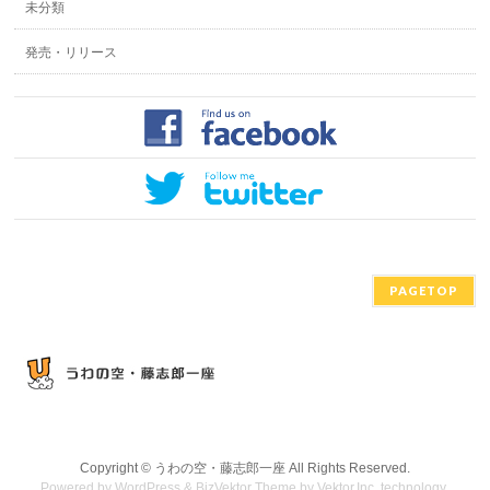
未分類
発売・リリース
PAGETOP
Copyright ©
うわの空・藤志郎一座
All Rights Reserved.
Powered by
WordPress
&
BizVektor Theme
by
Vektor,Inc.
technology.