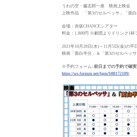
うわの空・藤志郎一座 映画上映会
上映作品 「第3のセルベッサ」「面白
会場：赤坂CHANCEシアター
料金：1,800円 ※劇団よりドリンク1
2021年10月28日(水)～11月5日(金)の平
映画「面白半分」＆「第3のセルベッ
※予約フォーム↓
前日までの予約で確実
https://ws.formzu.net/fgen/S88172109/