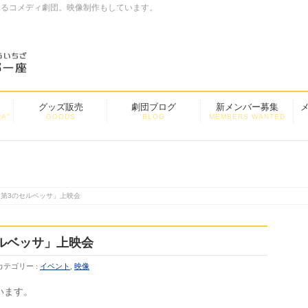
するコメディ劇団。映像制作もしています。
グッズ販売
劇団ブログ
新メンバー募集
A”
GOODS
BLOG
MEMBERS WANTED
第3のセルベッサ」上映会
ルベッサ」上映会
カテゴリー :
イベント
,
映像
います。