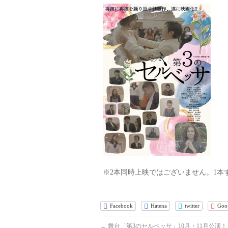
※2本同時上映ではございません。1本
Facebook
Hatena
twitter
Goo
←
舞台「第3のセルベッサ」10月・11月公演！