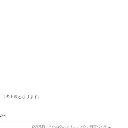
ずつの上映となります。
gle+
12月25日「うわの空のクリスマス会」新宿パペラ
→