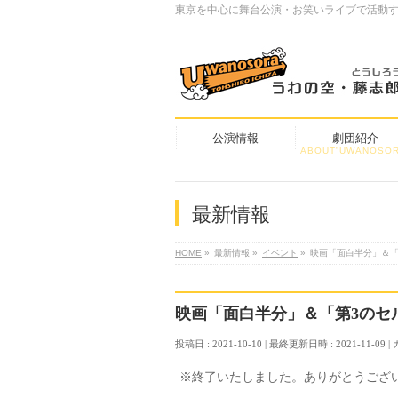
東京を中心に舞台公演・お笑いライブで活動
公演情報
劇団紹介
ABOUT”UWANOSOR
最新情報
HOME
»
最新情報
»
イベント
»
映画「面白半分」＆「
映画「面白半分」＆「第3のセ
投稿日 : 2021-10-10
最終更新日時 : 2021-11-09
※終了いたしました。ありがとうござ