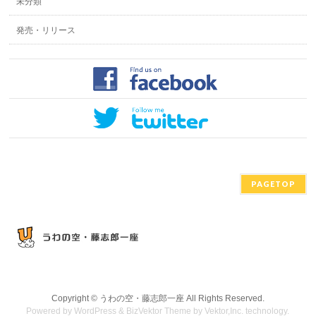
未分類
発売・リリース
PAGETOP
Copyright ©
うわの空・藤志郎一座
All Rights Reserved.
Powered by
WordPress
&
BizVektor Theme
by
Vektor,Inc.
technology.