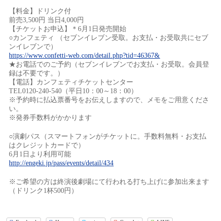
【料金】ドリンク付
前売3,500円 当日4,000円
【チケットお申込】＊6月1日発売開始
○カンフェティ （セブンイレブン受取。お支払・お受取共にセブ
ンイレブンで）
https://www.confetti-web.com/detail.php?tid=46367&
★お電話でのご予約（セブンイレブンでお支払・お受取。会員登
録は不要です。）
【電話】カンフェティチケットセンター
TEL0120-240-540（平日10：00～18：00）
※予約時に払込票番号をお伝えしますので、メモをご用意くださ
い。
※発券手数料がかかります
○演劇パス（スマートフォンがチケットに。手数料無料・お支払
はクレジットカードで）
6月1日より利用可能
http://engeki.jp/pass/events/detail/434
※ご希望の方は終演後劇場にて行われる打ち上げに参加出来ます
（ドリンク1杯500円）