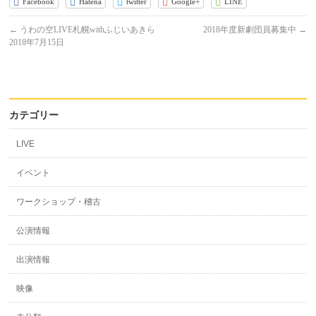
Facebook
Hatena
twitter
Google+
LINE
←
うわの空LIVE札幌withふじいあきら
2018年度新劇団員募集中
→
2018年7月15日
カテゴリー
LIVE
イベント
ワークショップ・稽古
公演情報
出演情報
映像