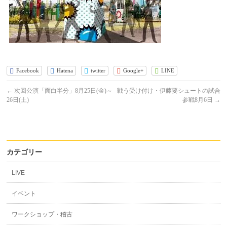
Facebook
Hatena
twitter
Google+
LINE
←
次回公演「面白半分」8月25日(金)～
戦う受け付け・伊藤要シュートの試合
26日(土)
参戦8月6日
→
カテゴリー
LIVE
イベント
ワークショップ・稽古