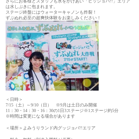
さらにお客様とスタッフも水をかけあい「ビッジョバ!!」エリア
は水しぶきに包まれます。
ステージ終盤にはウォーターキャノンも炸裂！
ずぶぬれ必至の超爽快体験をお楽しみください！
＜日時＞
7/15（土）～9/10（日） ※9月は土日のみ開催
11：30・14：30・16：30の1日3ステージ※1ステージ約5分
※時間は変更になる場合があります
＜場所＞よみうりランド内グッジョバ!!エリア