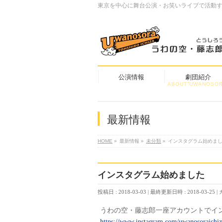
東京を中心に舞台公演・お笑いライブで活動
公演情報
劇団紹介
ABOUT”UWANOSOR
最新情報
HOME
»
最新情報
»
未分類
»
インスタグラム始めま
インスタグラム始めました
投稿日 : 2018-03-03
最終更新日時 : 2018-03-25
うわの空・藤志郎一座アカウントでイ
https://www.instagram.com/uwanosoraichiz