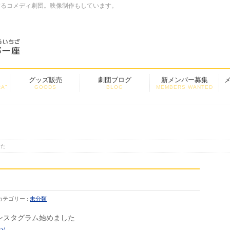
するコメディ劇団。映像制作もしています。
グッズ販売
劇団ブログ
新メンバー募集
A”
GOODS
BLOG
MEMBERS WANTED
した
カテゴリー :
未分類
ンスタグラム始めました
a/