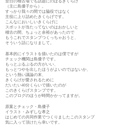
翌日の稽古場でも話題にのぼるきくらげ
（主に島優子から）。
すっかり我々の間では脇役ではなく
主役に上り詰めたきくらげです。
こんなにおいしいきくらげに
スポットが当たってないのはおかしいと
稽古の間、ちょっと余裕があったので
もうこれでスタンプつくっちゃおうと、
そういう話になりまして。
基本的にイラストを描いたのは僕ですが
チェック機関は島優子です。
もっとぷるぷるの方がいい、
もっとつやを出したほうがよいのではないか、
という熱い議論の末、
きくらげが愛されるために
だいたい40分くらいで描いたのが
このきくらげスタンプです。
このブログのほうが時間かかってますが。
原案とチェック・島優子
イラスト・みずしな孝之
はじめての共同作業でつくりましたこのスタンプ
気に入って頂けたら幸いです。