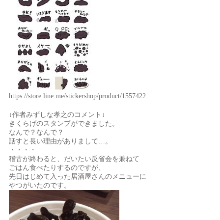
https://store.line.me/stickershop/product/1557422
↓作者みずしな孝之のコメント↓
きくらげのスタンプができました。
なんで？なんで？
話すと長い理由がありまして…。
・・・・
稽古が終わると、だいたい反省会を兼ねて
ごはん食べたりするのですが、
先日はじめて入った居酒屋さんのメニューに
やつがいたのです。