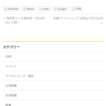
Facebook
Hatena
twitter
Google+
LINE
←
南琴里ラジオ最終回・9月24日
札幌ワークショップ 次回は11月1日(水)
（日）13時～
→
カテゴリー
LIVE
イベント
ワークショップ・稽古
公演情報
出演情報
映像