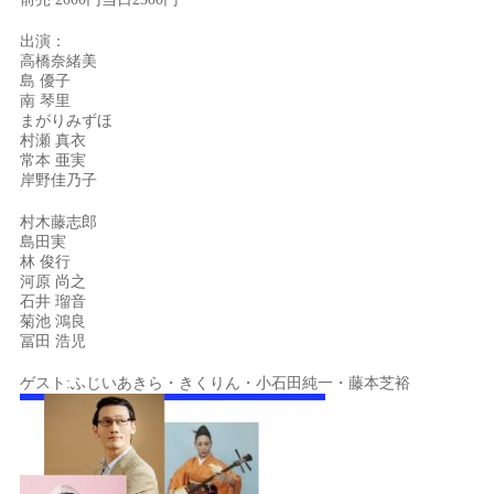
出演：
高橋奈緒美
島 優子
南 琴里
まがりみずほ
村瀬 真衣
常本 亜実
岸野佳乃子
村木藤志郎
島田実
林 俊行
河原 尚之
石井 瑠音
菊池 鴻良
冨田 浩児
ゲスト:ふじいあきら・きくりん・小石田純一・藤本芝裕