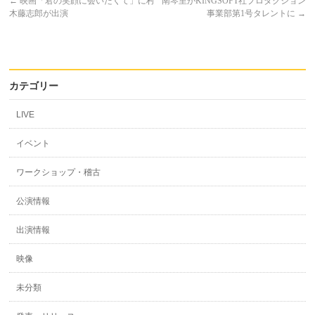
←
映画「君の笑顔に会いたくて」に村
南琴里がKINGSOFT社プロダクション
木藤志郎が出演
事業部第1号タレントに
→
カテゴリー
LIVE
イベント
ワークショップ・稽古
公演情報
出演情報
映像
未分類