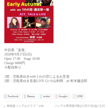
中目黒「楽屋」
2020年9月27日(日)
Open 17:00 Stage 18:00
Charge 6000円
※配信有り
1部：児島美ゆきwithうわの空によるお芝居
2部：児島美ゆき音楽LIVE Gt:小山利明 pf:村木藤志郎
Facebook
Hatena
twitter
Google+
LINE
←
神楽坂ソシアルクラブ「with
ソシアル寄席第2弾は12月11日(金) 立川