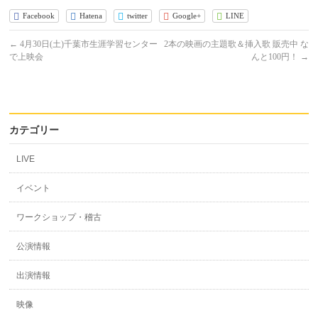
Facebook
Hatena
twitter
Google+
LINE
←
4月30日(土)千葉市生涯学習センター
2本の映画の主題歌＆挿入歌 販売中 な
で上映会
んと100円！
→
カテゴリー
LIVE
イベント
ワークショップ・稽古
公演情報
出演情報
映像