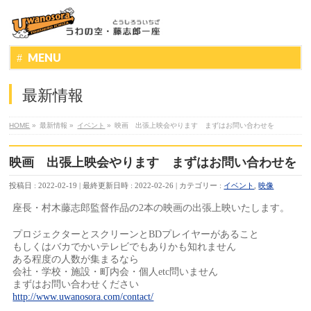
MENU
最新情報
HOME
»
最新情報
»
イベント
»
映画 出張上映会やります まずはお問い合わせを
映画 出張上映会やります まずはお問い合わせを
投稿日 : 2022-02-19
最終更新日時 : 2022-02-26
カテゴリー :
イベント
,
映像
座長・村木藤志郎監督作品の2本の映画の出張上映いたします。
プロジェクターとスクリーンとBDプレイヤーがあること
もしくはバカでかいテレビでもありかも知れません
ある程度の人数が集まるなら
会社・学校・施設・町内会・個人etc問いません
まずはお問い合わせください
http://www.uwanosora.com/contact/