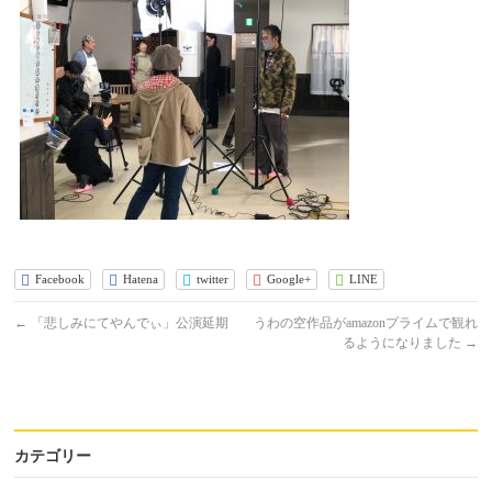
Facebook
Hatena
twitter
Google+
LINE
←
「悲しみにてやんでぃ」公演延期
うわの空作品がamazonプライムで観れ
るようになりました
→
カテゴリー