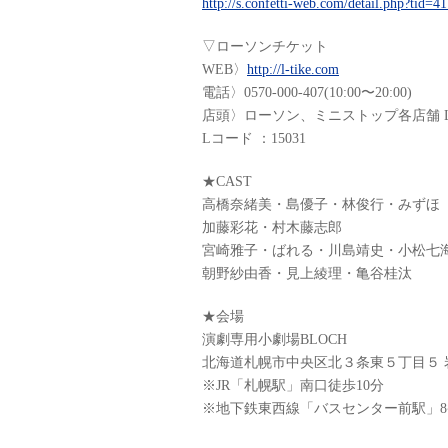
http://s.confetti-web.com/detail.php?tid=
▽ローソンチケット
WEB〉
http://l-tike.com
電話〉0570-000-407(10:00〜20:00)
店頭〉ローソン、ミニストップ各店舗 Lo
Lコード ：15031
★CAST
高橋奈緒美・島優子・林俊行・みずほ
加藤彩花・村木藤志郎
宮崎雅子・ばれる・川島靖史・小松七
朝野紗由香・見上綾理・亀谷桂汰
★会場
演劇専用小劇場BLOCH
北海道札幌市中央区北３条東５丁目５ 
※JR「札幌駅」南口徒歩10分
※地下鉄東西線「バスセンター前駅」8