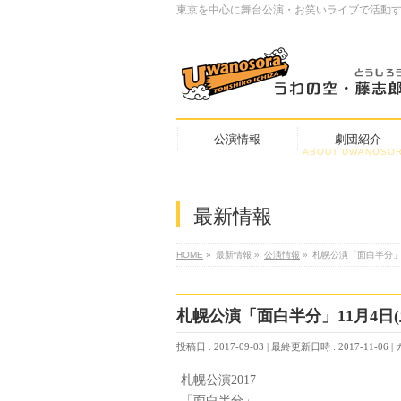
東京を中心に舞台公演・お笑いライブで活動
公演情報
劇団紹介
ABOUT”UWANOSOR
最新情報
HOME
»
最新情報
»
公演情報
»
札幌公演「面白半分」11
札幌公演「面白半分」11月4日(土
投稿日 : 2017-09-03
最終更新日時 : 2017-11-06
札幌公演2017
「面白半分」