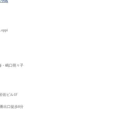
41799&
ppi
海・嶋口萌々子
岩佐ビル1F
番出口徒歩8分