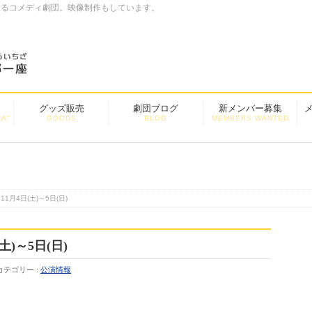
するコメディ劇団。映像制作もしています。
グッズ販売
劇団ブログ
新メンバー募集
A”
GOODS
BLOG
MEMBERS WANTED
月4日(土)～5日(日)
)～5日(日)
カテゴリー :
公演情報