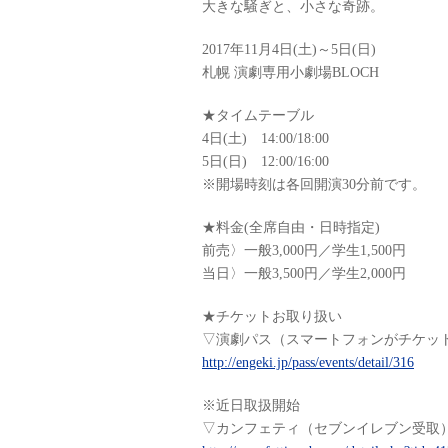
大きな騒ぎと、小さな奇跡。
2017年11月4日(土)～5日(日)
札幌 演劇専用小劇場BLOCH
★タイムテーブル
4日(土) 14:00/18:00
5日(日) 12:00/16:00
※開場時刻は各回開演30分前です。
★料金(全席自由・日時指定)
前売〉一般3,000円／学生1,500円
当日〉一般3,500円／学生2,000円
★チケットお取り扱い
▽演劇パス（スマートフォンがチケッ
http://engeki.jp/pass/events/detail/316
※近日取扱開始
▽カンフェティ（セブンイレブン受取