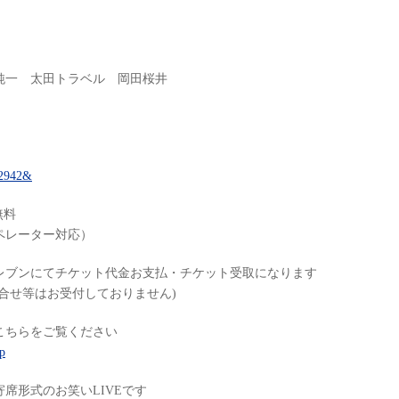
純一 太田トラベル 岡田桜井
=62942&
無料
オペレーター対応）
レブンにてチケット代金お支払・チケット受取になります
合せ等はお受付しておりません)
こちらをご覧ください
p
席形式のお笑いLIVEです