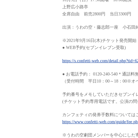
上野広小路亭
全席自由 前売2800円 当日3300円
出演：うわの空・藤志郎一座 小石田
※2021年9月16日(木)チケット発売開始
● WEB予約(セブンイレブン受取)
https://s.confetti-web.com/detail.php?tid
● お電話予約： 0120-240-540＊通話料
（受付時間 平日10：00～18：00※
予約番号をメモしていただきセブンイ
(チケット予約専用電話です。公演の問
カンフェティの発券手数料については
https://www.confetti-web.com/guide/fee.ph
※うわの空劇団メンバーを中心にした寄