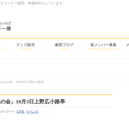
するコメディ劇団。映像制作もしています。
グッズ販売
劇団ブログ
新メンバー募集
A”
GOODS
BLOG
MEMBERS WANTED
むれの会」10月3日上野広小路亭
の会」10月3日上野広小路亭
カテゴリー :
LIVE
,
イベント