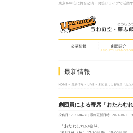
東京を中心に舞台公演・お笑いライブで活動
公演情報
劇団紹介
ABOUT”UWANOSOR
最新情報
HOME
»
最新情報
»
LIVE
»
劇団員による寄席「おたわ
劇団員による寄席「おたわむれ
投稿日 : 2021-06-30
最終更新日時 : 2021-10-11
「おたわむれの会14」
10月3日（日）17:30開場 18:00開演