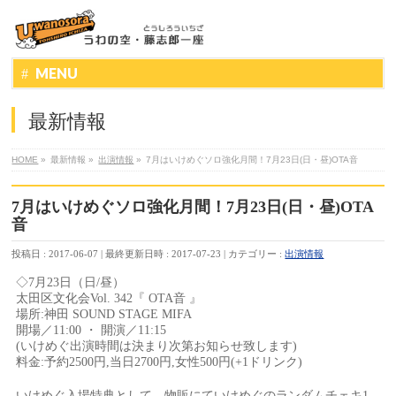
MENU
最新情報
HOME
»
最新情報
»
出演情報
»
7月はいけめぐソロ強化月間！7月23日(日・昼)OTA音
7月はいけめぐソロ強化月間！7月23日(日・昼)OTA
音
投稿日 : 2017-06-07
最終更新日時 : 2017-07-23
カテゴリー :
出演情報
◇7月23日（日/昼）
太田区文化会Vol. 342『 OTA音 』
場所:神田 SOUND STAGE MIFA
開場／11:00 ・ 開演／11:15
(いけめぐ出演時間は決まり次第お知らせ致します)
料金:予約2500円,当日2700円,女性500円(+1ドリンク)
いけめぐ入場特典として、物販にていけめぐのランダムチェキ1