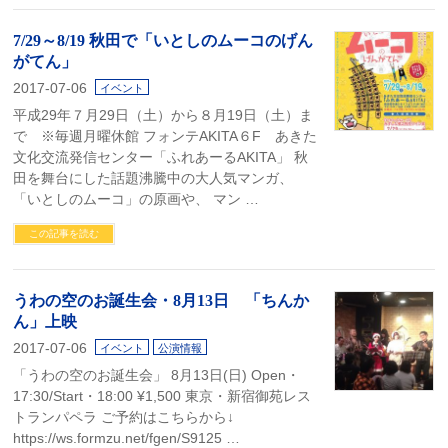
7/29～8/19 秋田で「いとしのムーコのげん
がてん」
2017-07-06
イベント
平成29年７月29日（土）から８月19日（土）ま
で ※毎週月曜休館 フォンテAKITA６F あきた
文化交流発信センター「ふれあーるAKITA」 秋
田を舞台にした話題沸騰中の大人気マンガ、
「いとしのムーコ」の原画や、 マン …
この記事を読む
うわの空のお誕生会・8月13日 「ちんか
ん」上映
2017-07-06
イベント
公演情報
「うわの空のお誕生会」 8月13日(日) Open・
17:30/Start・18:00 ¥1,500 東京・新宿御苑レス
トランパペラ ご予約はこちらから↓
https://ws.formzu.net/fgen/S9125 …