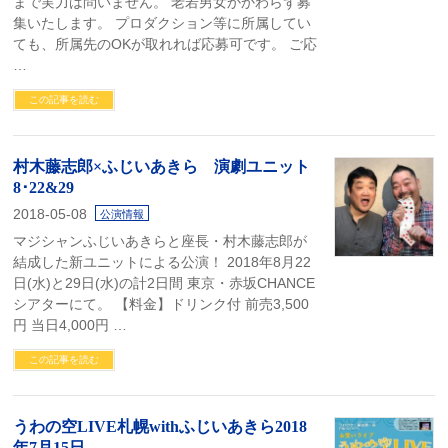
まで実力は問いません。 老若男女かかわらず募
集いたします。 プロダクション等に所属してい
ても、所属先のOKが取れれば応募可です。 ご応
…
この記事を読む
村木藤志郎×ふじいあきら 演劇ユニット
8･22&29
2018-05-08
公演情報
マジシャンふじいあきらと座長・村木藤志郎が
結成した新ユニットによる公演！ 2018年8月22
日(水)と29日(水)の計2日間 東京・赤坂CHANCE
シアターにて。 【料金】ドリンク付 前売3,500
円 当日4,000円 …
この記事を読む
うわの空LIVE札幌withふじいあきら2018
年7月15日