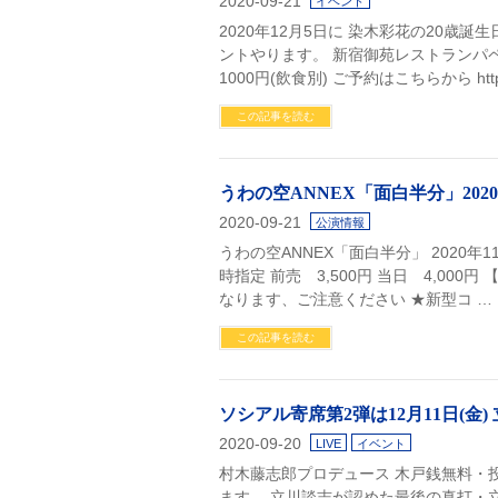
2020-09-21
イベント
2020年12月5日に 染木彩花の20歳
ントやります。 新宿御苑レストランパペラ 
1000円(飲食別) ご予約はこちらから htt
この記事を読む
うわの空ANNEX「面白半分」2020
2020-09-21
公演情報
うわの空ANNEX「面白半分」 2020年11
時指定 前売 3,500円 当日 4,00
なります、ご注意ください ★新型コ …
この記事を読む
ソシアル寄席第2弾は12月11日(金)
2020-09-20
LIVE
イベント
村木藤志郎プロデュース 木戸銭無料・
ます。 立川談志が認めた最後の真打・立