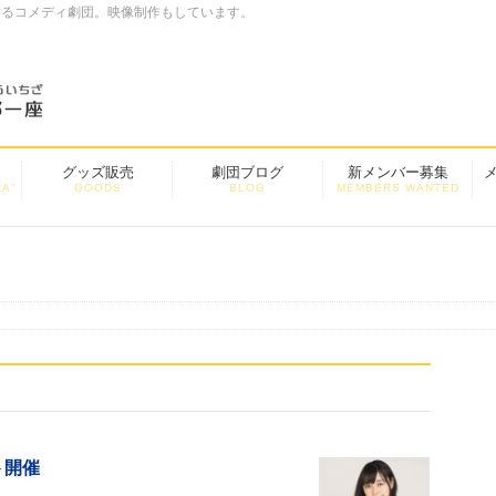
するコメディ劇団。映像制作もしています。
グッズ販売
劇団ブログ
新メンバー募集
A”
GOODS
BLOG
MEMBERS WANTED
ト開催