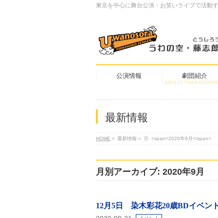
東京を中心に舞台公演・お笑いライブで活動
公演情報
劇団紹介
ABOUT”UWANOSOR
最新情報
HOME
»
最新情報
»
月: <span>2020年9月</span>
月別アーカイブ: 2020年9月
12月5日 染木彩花20歳BDイベン