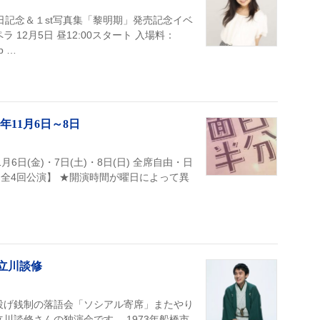
誕生日記念＆１st写真集「黎明期」発売記念イベ
12月5日 昼12:00スタート 入場料：
p …
年11月6日～8日
月6日(金)・7日(土)・8日(日) 全席自由・日
0円 【全4回公演】 ★開演時間が曜日によって異
 立川談修
投げ銭制の落語会「ソシアル寄席」またやり
川談修さんの独演会です。 1973年船橋市