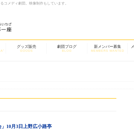
するコメディ劇団。映像制作もしています。
グッズ販売
劇団ブログ
新メンバー募集
A”
GOODS
BLOG
MEMBERS WANTED
」10月3日上野広小路亭