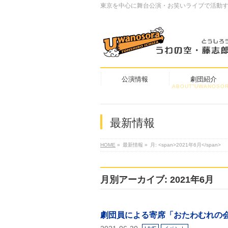
東京を中心に舞台公演・お笑いライブで活動
公演情報
劇団紹介
ABOUT”UWANOSOR
最新情報
HOME
»
最新情報
»
月: <span>2021年6月</span>
月別アーカイブ: 2021年6月
劇団員による寄席「おたわむれの会