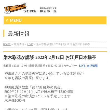
MENU
最新情報
HOME
»
最新情報
»
LIVE
»
染木彩花が講談 2022年2月12日 お江戸日本橋亭
染木彩花が講談 2022年2月12日 お江戸日本橋亭
投稿日 : 2021-12-03
最終更新日時 : 2022-02-26
カテゴリー :
LIVE
,
出演情報
神田紅さんの講談教室に通い続けている染木彩花が
今年も講談の高座に座ります。
神田紅講談教室「第22回 紅塾発表会」
2022年2月12日(土) お江戸日本橋亭 12:00開演
※染木彩花の出演は12:35～を予定してます
木戸銭1000円
ご予約はこちら↓当日ご清算お願いします。