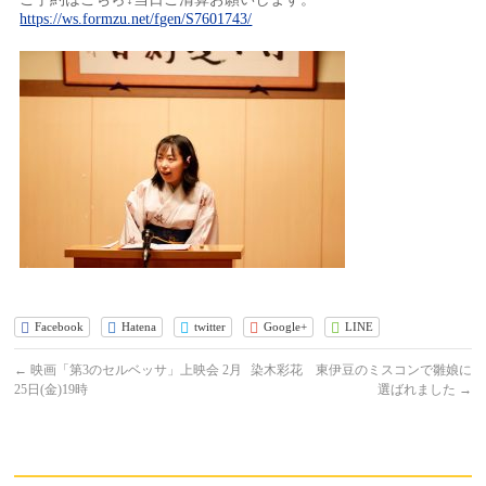
https://ws.formzu.net/fgen/S7601743/
Facebook
Hatena
twitter
Google+
LINE
←
映画「第3のセルベッサ」上映会 2月
染木彩花 東伊豆のミスコンで雛娘に
25日(金)19時
選ばれました
→