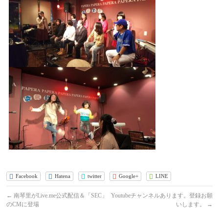
Facebook
Hatena
twitter
Google+
LINE
←
南琴里がLive.me公式配信＆「SEC」
Youtubeチャンネルあります。登録お願
のCMに登場
いします。
→