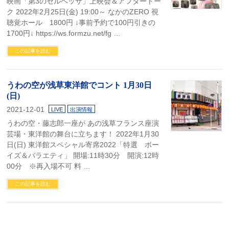
映画「第3のセルベッサ」上映会＆アフタートー
ク 2022年2月25日(金) 19:00～ なかのZERO 視
聴覚ホール 1800円 ↓事前予約で100円引きの
1700円↓ https://ws.formzu.net/fg …
この記事を読む
うわの空が浅草東洋館でコント 1月30日
(日)
2021-12-01
LIVE
出演情報
うわの空・藤志郎一座が あの浅草フランス座演
芸場・東洋館の舞台に立ちます！ 2022年1月30
日(日) 東洋館スペシャル寄席2022「特選 ボー
イズ＆バラエティ」 開場:11時30分 開演:12時
00分 ※再入場不可 料 …
この記事を読む