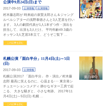
公演中9月24日(日)まで
2017-09-03
公演情報
出演情報
村木藤志郎が 時来組の泉賢太郎さん＆ジャング
ルベルシアターの浅野泰徳さんと3人芝居を行い
ます。 3人の劇団代表が1人1本ずつ作・演出を
担当して、出演も3人だけ。 平均年齢49.3歳の
オッサン3人芝居3本立て、どうぞご覧下 …
この記事を読む
札幌公演「面白半分」11月4日(土)～5日
(日)
2017-09-03
公演情報
札幌公演2017 「面白半分」 作・演出／村木藤
志郎 最高に笑えるのに、心温まる･･･ 東京発シ
チュエーションコメディ 静かなギター工房で起
こる、 大きな騒ぎと、小さな奇跡。 2017年11
月4日(土)～5日(日) 札幌 …
この記事を読む