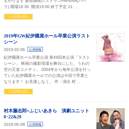
もやります 新宿御苑レストランPAPERA(パペ
ラ) 開場18:30 開演19:00 終了予定 21: …
この記事を読む
2019年GW紀伊國屋ホール卒業公演ラスト
シーン
2019-02-06
公演情報
紀伊國屋ホール卒業公演 第49回本公演「ラスト
シーン」 映画の撮影現場を舞台にした、うわの
空の王道コメディ。 2004年から毎年公演を行っ
ていた紀伊國屋ホールでの公演は今回で卒業と
なります！ お見逃しなく。 作・演出 村 …
この記事を読む
村木藤志郎×ふじいあきら 演劇ユニット
8･22&29
2018-05-08
公演情報