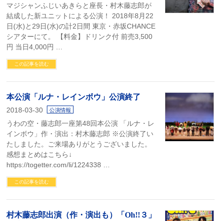
マジシャンふじいあきらと座長・村木藤志郎が
結成した新ユニットによる公演！ 2018年8月22
日(水)と29日(水)の計2日間 東京・赤坂CHANCE
シアターにて。 【料金】ドリンク付 前売3,500
円 当日4,000円 …
この記事を読む
本公演「ルナ・レインボウ」公演終了
2018-03-30
公演情報
うわの空・藤志郎一座第48回本公演 「ルナ・レ
インボウ」作・演出：村木藤志郎 ※公演終了い
たしました。ご来場ありがとうございました。
感想まとめはこちら↓
https://togetter.com/li/1224338 …
この記事を読む
村木藤志郎出演（作・演出も）「Oh!!３」